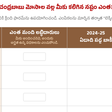
చంద్రబాబు మోసాల వల్ల మీకు కలిగిన నష్టం ఎంత
డానికి క్రింది ఫారమ్‌ను ఉపయోగించండి. ఎంపికలను మార్చిన తర్వాత "లెక్కి
ఎంత మంది లబ్ధిదారులు
2024-25
మీకు అందించనివి, అందుకు
ఏడాది పడ్డ బాకీ
అర్హత ఉన్న పధకాలను ఎంచుకోండి.