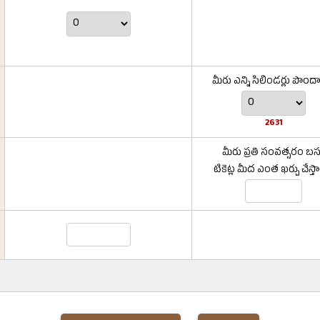
మీరు ఎన్ని సిలిండర్లు పొంద
2631
మీరు ప్రతి సంవత్సరం బస్
టికెట్ల మీద ఎంత ఖర్చు చేస్త