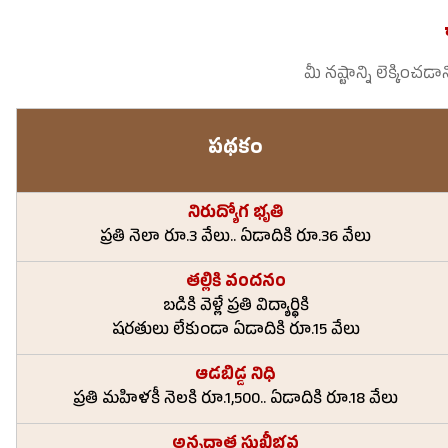
మీ నష్టాన్ని లెక్కించ
పథకం
నిరుద్యోగ భృతి
ప్రతి నెలా రూ.3 వేలు.. ఏడాదికి రూ.36 వేలు
తల్లికి వందనం
బడికి వెళ్లే ప్రతి విద్యార్థికి
షరతులు లేకుండా ఏడాదికి రూ.15 వేలు
ఆడబిడ్డ నిధి
ప్రతి మహిళకీ నెలకి రూ.1,500.. ఏడాదికి రూ.18 వేలు
అన్నదాత సుఖీభవ