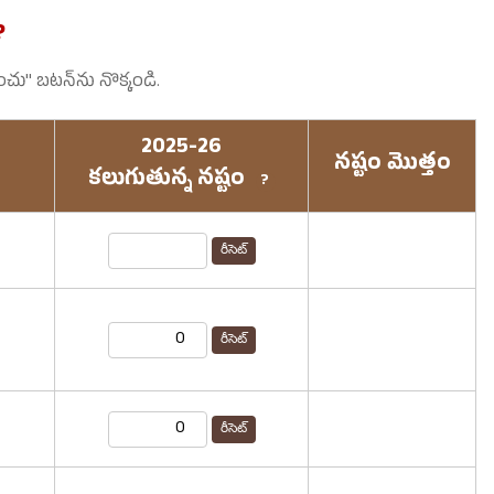
?
ంచు" బటన్‌ను నొక్కండి.
2025-26
నష్టం మొత్తం
కలుగుతున్న నష్టం
?
రీసెట్
రీసెట్
రీసెట్