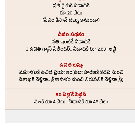
ప్రతి రైతుకి ఏడాదికి
రూ.20 వేలు
(పీఎం కిసాన్ డబ్బు కాకుండా)
దీపం పథకం
ప్రతి ఇంటికీ ఏడాదికి
3 ఉచిత గ్యాస్ సిలిండర్.. ఏడాదికి రూ.2,631 లబ్ధి
ఉచిత బస్సు
మహిళలకి ఉచిత ప్రయాణం(ఉదాహరణకి కడప నుంచి
విశాఖకి వెళ్లినా.. శ్రీకాకుళం నుంచి తిరుపతికి వెళ్లినా ఫ్రీ)
50 ఏళ్లకే పెన్షన్
నెలకి రూ.4 వేలు.. ఏడాదికి రూ.48 వేలు