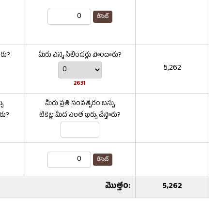
రీసెట్
ారు?
మీరు ఎన్ని సిలిండర్లు పొందారు?
5,262
2631
సు
మీరు ప్రతి సంవత్సరం బస్సు
ారు?
టికెట్ల మీద ఎంత ఖర్చు చేస్తారు?
రీసెట్
మొత్తం:
5,262